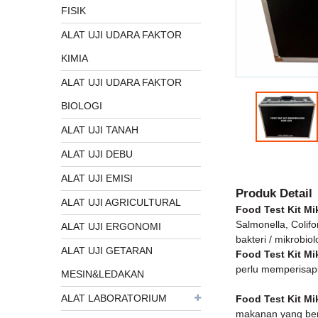
FISIK
ALAT UJI UDARA FAKTOR
KIMIA
ALAT UJI UDARA FAKTOR
BIOLOGI
ALAT UJI TANAH
ALAT UJI DEBU
ALAT UJI EMISI
Produk Detail
ALAT UJI AGRICULTURAL
Food Test Kit Mi
Salmonella, Colifo
ALAT UJI ERGONOMI
bakteri / mikrobiol
ALAT UJI GETARAN
Food Test Kit Mi
perlu memperisapk
MESIN&LEDAKAN
ALAT LABORATORIUM
Food Test Kit M
makanan yang ber