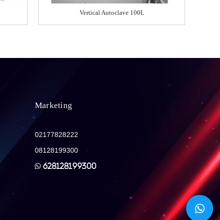
Vertical Autoclave 100L
Marketing
ALAT MONITORING LINGKUNGAN
02177828222
PERDAGANGAN
08128199300
628128199300