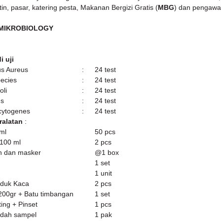
in, pasar, katering pesta, Makanan Bergizi Gratis (
MBG
) dan pengaw
 MIKROBIOLOGY
i uji
us Aureus
:
24 test
pecies
:
24 test
oli
:
24 test
us
:
24 test
cytogenes
:
24 test
ralatan
:
3ml
50 pcs
 100 ml
2 pcs
n dan masker
@1 box
1 set
1 unit
aduk Kaca
2 pcs
200gr + Batu timbangan
1 set
ing + Pinset
1 pcs
adah sampel
1 pak