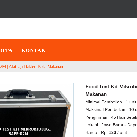
RITA
KONTAK
2M | Alat Uji Bakteri Pada Makanan
Food Test Kit Mikrobi
Makanan
Minimal Pembelian :
1 unit
Maksimal Pembelian :
10 u
Pengiriman :
45 Hari Sete
Lokasi :
Jawa Barat - Dep
Harga :
Rp.
123
/ unit