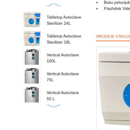
▪
Buku petunju
▪
Flashdisk Vid
Tabletop Autoclave
Sterilizer 24L
PRODUK UNGG
Tabletop Autoclave
Sterilizer 18L
Vertical Autoclave
100L
Vertical Autoclave
75L
Vertical Autoclave
50 L
Vertical Autoclave
35L
Automatic Colony