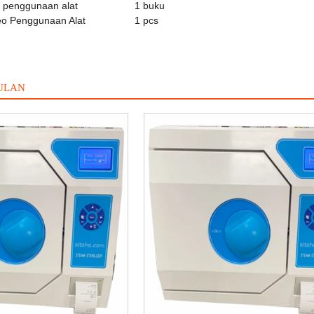
k penggunaan alat
1 buku
eo Penggunaan Alat
1 pcs
ULAN