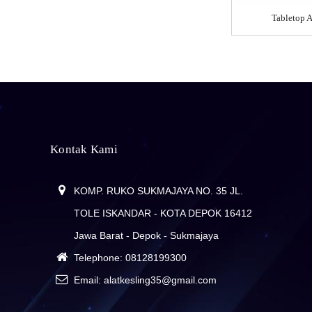
Counter | Alat
Portable Inkubator | Inkubator Untuk Food Test Kit Mikrobiologi
Tabletop A
Penghitung Jumlah
Bakteri Otomatis
Microbial Air
pada Petridish
Sampler | Alat
Pengambilan
Sampel Bakteri di
Microbial Air
udara
Sampler Set
Portable Inkubator |
Inkubator untuk
Kontak Kami
Food Test Kit
Mikrobiologi
ALAT MONITORING LINGKUNGAN
KOMP. RUKO SUKMAJAYA NO. 35 JL.
PERDAGANGAN
TOLE ISKANDAR - KOTA DEPOK 16412
Jawa Barat - Depok - Sukmajaya
Telephone:
08128199300
Email: alatkesling35@gmail.com