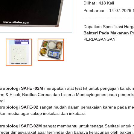
Dilihat :
418 Kali
Pembaruan :
14-07-2026 
Dapatkan Spesifikasi Har
Bakteri Pada Makanan
Pr
PERDAGANGAN
krobiologi SAFE -02M
merupakan alat test kit untuk pengujian kandun
rm & E.coli, Bacillus Cereus dan Listeria Mo
nocytogenes pada pemeriks
ogi.
krobiologi SAFE-02
sangat mudah dalam pemakaian karena pada media
an media agar cukup inokulasi dan inkubasi.
ikrobiologi SAFE-02M
sangat membantu untuk tenaga Sanitasi untuk
edar dimasyarakat agar terhindar dari bahaya keracunan oleh bakter