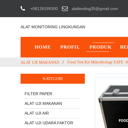
+08128199300
alatkesling35@gmail.com
ALAT MONITORING LINGKUNGAN
HOME
PROFIL
PRODUK
BE
Food Test Kit Mikrobiologi SAFE -0
ALAT UJI MAKANAN
KATEGORI
FILTER PAPER
ALAT UJI MAKANAN
ALAT UJI AIR
ALAT UJI UDARA FAKTOR