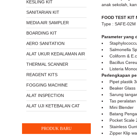
KESLING KIT
anak sekolah, kant
SANITARIAN KIT
FOOD TEST KIT
MEDIA AIR SAMPLER
Type : SAFE-02M
BOARDING KIT
Parameter yang d
▪
Staphylococc
AERO SANITATION
▪
Salmo
nella S
ALAT UKUR KEDALAMAN AIR
▪
Coliform & E.c
▪
Bacillus Cere
THERMAL SCANNER
▪
Listeria Mono
REAGENT KITS
Perlengkapan pe
▪
Pipet plastik 
FOGGING MACHINE
▪
Beaker Glass
▪
Sarung tanga
ALAT INSPECTION
▪
Tas peralatan
ALAT UJI KETEBALAN CAT
▪
Mini Blender
▪
Batang Peng
▪
Pocket Scale 
▪
Stainless Gunt
PRODUK BARU
▪
Zipper Klip w